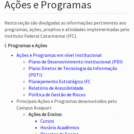
Ações e Programas
Ministério da Ciência, Tecnologia, Inovações e Comunicações
Ministério do Meio Ambiente
Nesta seção são divulgadas as informações pertinentes aos
Ministério do Turismo
programas, ações, projetos e atividades implementadas pelo
Instituto Federal Catarinense (IFC).
Ministério do Desenvolvimento Regional
I. Programas e Ações
Controladoria-Geral da União
Ações e Programas em nível Institucional
Plano de Desenvolvimento Institucional (PDI)
Ministério da Mulher, da Família e dos Direitos Humanos
Plano Diretor de Tecnologia da Informação
(PDTI)
Secretaria-Geral
Planejamento Estratégico IFC
Secretaria de Governo
Relatório de Acessibilidade
Política de Gestão de Riscos
Gabinete de Segurança Institucional
Principais Ações e Programas desenvolvidos pelo
Campus Araquari:
Advocacia-Geral da União
Ações de Ensino:
Cursos
Banco Central do Brasil
Horário Acadêmico
Planalto